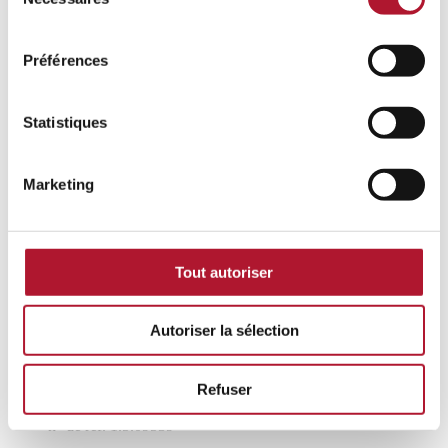
du
n° de réf. 1.5.03641
consentement
Préférences
Optionnel
Brosse centrale ppl t2000/
duemila
Statistiques
n° de réf. 1.5.08660
Marketing
Optionnel
Brosse centrale en nylon Duemila
Tout autoriser
n° de réf. 1.5.09093
Autoriser la sélection
Optionnel
Refuser
Brosse centrale (double) t2000/
duemila
n° de réf. 1.5.09539