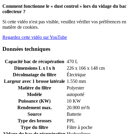
Comment fonctionne le « dust control » lors du vidage du bac
collecteur ?
Si cette vidéo n'est pas visible, veuillez vérifier vos préférences en
matière de cookies.
Regardez cette vidéo sur YouTube
Données techniques
Capacité bac de récupération
470 L
Dimensions L x l x h
226 x 166 x 148 cm
Décolmatage du filtre
Électrique
Largeur avec 1 brosse latérale
1.550 mm
Matière du filtre
Polyester
Modèle
autoporté
Puissance (KW)
10 KW
Rendement max.
20.900 m²/h
Source
Batterie
Type des brosses
PPL
Type du filtre
Filtre à poche
Vidage du bac de récupération
Hydraulique