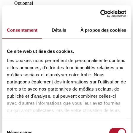
Optionnel
Feu avant/
arriere duemila E
n° de réf. V27.12915R
Consentement
Détails
À propos des cookies
Consommables
Ce site web utilise des cookies.
Les cookies nous permettent de personnaliser le contenu
Optionnel
et les annonces, d'offrir des fonctionnalités relatives aux
Brosse laterale ppl t1600/
1700/
2000/
boxer (plus)/
mille (plus)/
médias sociaux et d'analyser notre trafic. Nous
duemila
partageons également des informations sur l'utilisation de
n° de réf. 1.5.03640
notre site avec nos partenaires de médias sociaux, de
publicité et d'analyse, qui peuvent combiner celles-ci
avec d'autres informations que vous leur avez fournies
ou qu'ils ont collectées lors de votre utilisation de leurs
Optionnel
services.
Brosse acier mix ppl t1600/
1700/
2000/
boxer (plus)/
mille
Sélection
(plus)/
duemila
Nécessaires