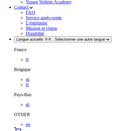
Young Vedette Academy
Contact
FAQ
Service après-vente
L'entreprise
Mission et vision
Durabilité
Langue actuelle:
fr-fr
, Sélectionner une autre langue
France
fr
Belgique
nl
fr
Pays-Bas
nl
OTHER
en