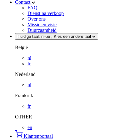
Contact
FAQ
Dienst na verkoop
Over ons
Missie en visie
Duurzaamheid
Huidige taal:
nl-be
, Kies een andere taal
België
nl
fr
Nederland
nl
Frankrijk
fr
OTHER
en
Klantenportaal