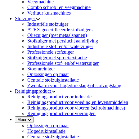
Veegmachine
Combo schrob- en veegmachine
Verhuur kuismachines
Stofzuiger
Industriële stofzuiger
ATEX gecertificeerde stofzuigers
Oliezuiger (met metaalspanen)
Stofzuiger met perslucht aandrijving
Industriële stof- en/of waterzuiger
Professionele stofzuiger
Stofzuiger met sproei-extractie
Professionele stof- en/of waterzuiger
Stoomreiniger
Oplossingen op maat
Centrale stofzuiginstallatie
Zwenkarm voor hogedrukslang of stofzuigslang
Reinigingsproduct
Reinigingsproduct voor industrie
Reinigingsproduct voor voeding en levensmiddelen
Reinigingsproduct voor vloeren (schrobmachines)
Reinigingsproduct voor voertuigen
Meer
Oplossingen op maat
Hogedrukinstallatie
Centrale stofzuiginstallatie