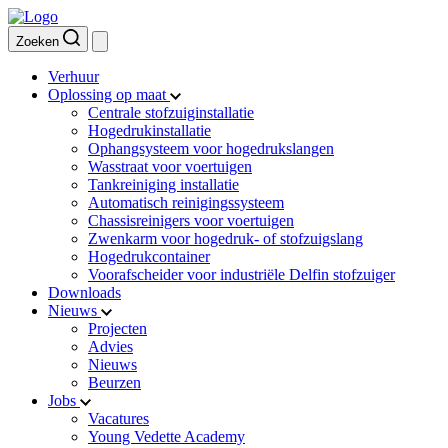
Zoeken
Verhuur
Oplossing op maat
Centrale stofzuiginstallatie
Hogedrukinstallatie
Ophangsysteem voor hogedrukslangen
Wasstraat voor voertuigen
Tankreiniging installatie
Automatisch reinigingssysteem
Chassisreinigers voor voertuigen
Zwenkarm voor hogedruk- of stofzuigslang
Hogedrukcontainer
Voorafscheider voor industriële Delfin stofzuiger
Downloads
Nieuws
Projecten
Advies
Nieuws
Beurzen
Jobs
Vacatures
Young Vedette Academy