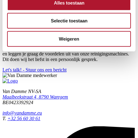
Alles toestaan
Onze zeepdoseersystemen combineren nauwkeurigheid,
duurzaamheid en gebruiksgemak. Perfect voor hogedrukreiniging,
industriële toepassingen en professionele schoonmaak. Bekijk ons
Selectie toestaan
volledige assortiment of vraag advies op maat voor uw installatie.
Wat kunnen we voor jou betekenen?
Weigeren
Wij denken graag met je mee voor een op maat gemaakte oplossing
en leggen je graag de voordelen uit van onze reinigingsmachines.
Dit doen wij het liefst in een persoonlijk gesprek.
Let's talk! - Stuur ons een bericht
Van Damme NV-SA
Maalbeekstraat 4, 8790 Waregem
BE0423392924
info@vandamme.eu
T.
+32 56 60 30 61