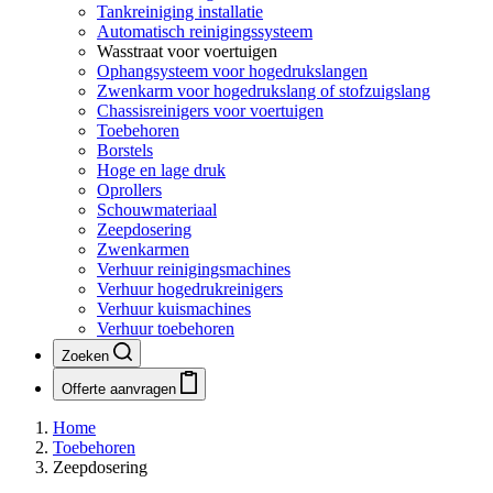
Tankreiniging installatie
Automatisch reinigingssysteem
Wasstraat voor voertuigen
Ophangsysteem voor hogedrukslangen
Zwenkarm voor hogedrukslang of stofzuigslang
Chassisreinigers voor voertuigen
Toebehoren
Borstels
Hoge en lage druk
Oprollers
Schouwmateriaal
Zeepdosering
Zwenkarmen
Verhuur reinigingsmachines
Verhuur hogedrukreinigers
Verhuur kuismachines
Verhuur toebehoren
Zoeken
Offerte aanvragen
Home
Toebehoren
Zeepdosering