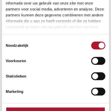
informatie over uw gebruik van onze site met onze
1. Compatibiliteit met reinigingsmiddelen
partners voor social media, adverteren en analyse. Deze
partners kunnen deze gegevens combineren met andere
Chemische bestendigheid is cruciaal voor een lange levensduur.
informatie die u aan ze heeft verstrekt of die ze hebben
2. Druk en debiet
verzameld op basis van uw gebruik van hun services.
Het systeem moet afgestemd zijn op de capaciteit van uw
Toestemmingsselectie
reinigingsinstallatie.
Noodzakelijk
3. Gewenste doseringsnauwkeurigheid
Van eenvoudige venturi‑injectie tot volledig regelbare
Voorkeuren
doseerpompen.
4. Onderhoudsgemak
Statistieken
Filters, terugslagkleppen en slangen moeten eenvoudig te reinigen of
te vervangen zijn.
Marketing
Zeepdoseersystemen kopen? Ontdek onze
professionele oplossingen