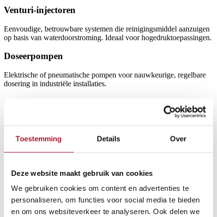
Venturi‑injectoren
Eenvoudige, betrouwbare systemen die reinigingsmiddel aanzuigen
op basis van waterdoorstroming. Ideaal voor hogedruktoepassingen.
Doseerpompen
Elektrische of pneumatische pompen voor nauwkeurige, regelbare
dosering in industriële installaties.
Schuim- en zeepinjectiesystemen
Voor toepassingen waar schuimvorming of intensieve reiniging
vereist is.
Toestemming
Details
Over
Kranen, filters en aansluitstukken
Accessoires die zorgen voor een stabiele, veilige en
Deze website maakt gebruik van cookies
onderhoudsvriendelijke installatie.
We gebruiken cookies om content en advertenties te
Waarop letten bij de keuze van een
personaliseren, om functies voor social media te bieden
zeepdoseersysteem?
en om ons websiteverkeer te analyseren. Ook delen we