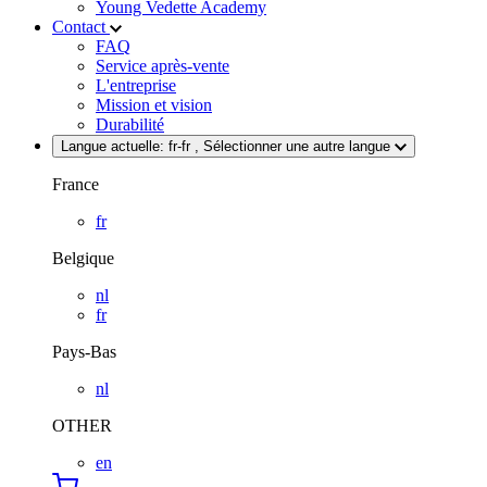
Young Vedette Academy
Contact
FAQ
Service après-vente
L'entreprise
Mission et vision
Durabilité
Langue actuelle:
fr-fr
, Sélectionner une autre langue
France
fr
Belgique
nl
fr
Pays-Bas
nl
OTHER
en