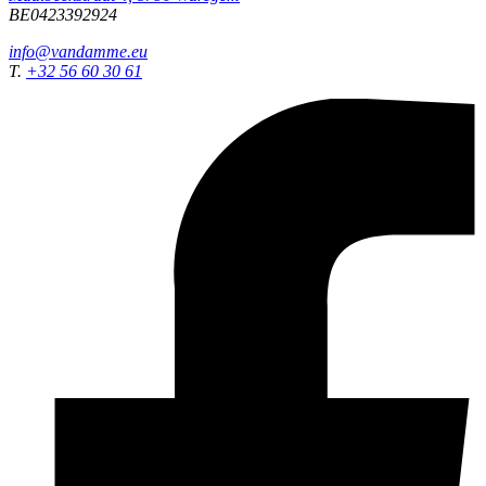
BE0423392924
info@vandamme.eu
T.
+32 56 60 30 61