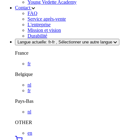
Young Vedette Academy
Contact
FAQ
Service après-vente
L'entreprise
Mission et vision
Durabilité
Langue actuelle:
fr-fr
, Sélectionner une autre langue
France
fr
Belgique
nl
fr
Pays-Bas
nl
OTHER
en